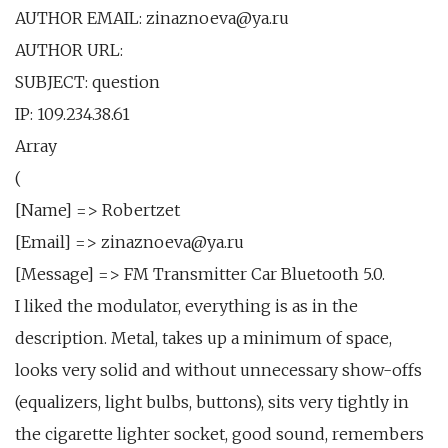
AUTHOR EMAIL: zinaznoeva@ya.ru
AUTHOR URL:
SUBJECT: question
IP: 109.234.38.61
Array
(
[Name] => Robertzet
[Email] => zinaznoeva@ya.ru
[Message] => FM Transmitter Car Bluetooth 5.0.
I liked the modulator, everything is as in the
description. Metal, takes up a minimum of space,
looks very solid and without unnecessary show-offs
(equalizers, light bulbs, buttons), sits very tightly in
the cigarette lighter socket, good sound, remembers