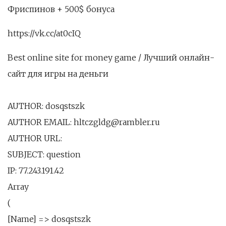
Фриспинов + 500$ бонуса
https://vk.cc/at0cIQ
Best online site for money game / Лучший онлайн-
сайт для игры на деньги
AUTHOR: dosqstszk
AUTHOR EMAIL: hltczgldg@rambler.ru
AUTHOR URL:
SUBJECT: question
IP: 77.243.191.42
Array
(
[Name] => dosqstszk