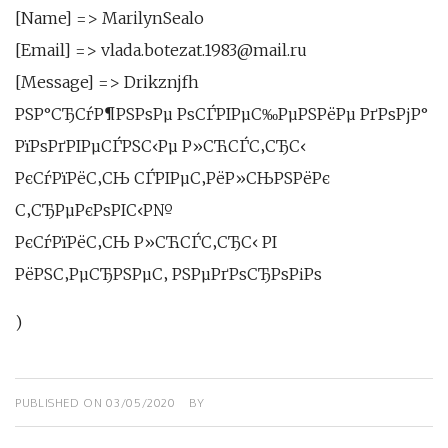
[Name] => MarilynSealo
[Email] => vlada.botezat.1983@mail.ru
[Message] => Drikznjfh
РЅР°СЂСѓР¶РЅРѕРµ РѕСЃРІРµС‰РµРЅРёРµ РґРѕРјР°
РїРѕРґРІРµСЃРЅС‹Рµ Р»СЋСЃС‚СЂС‹
РєСѓРїРёС‚СЊ СЃРІРµС‚РёР»СЊРЅРёРє
С‚СЂРµРєРѕРІС‹Р№
РєСѓРїРёС‚СЊ Р»СЋСЃС‚СЂС‹ РІ
РёРЅС‚РµСЂРЅРµС‚ РЅРµРґРѕСЂРѕРіРѕ
)
PUBLISHED ON
03/05/2020
BY